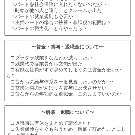
□ パートを社会保険に入れたくないのだが･･･
□ 時給が他の人と違う、とクレームが出た
□ パートの就業規則も必要か
□ 主婦パートの場合の扶養・非課税の範囲は？
□ パートの戦力化、どうやったら？
〜賃金・賞与・退職金について〜
□ ダラダラ残業をなんとか減らしたい
□ 残業代で従業員から文句が出た
□ 有能な社員がすぐ辞めてしまうのは賃金が低いか
ら？
□ 昔からの給与体系を一度見直したいのだが･･･
□ 営業社員のがんばりを賞与に反映させたい
□ 昔ながらの年功的な退職金、このままでいいのか
〜解雇・退職について〜
□ 退職時に有休をまとめて請求された
□ 失業保険をすぐもらうため、解雇で辞めたことにし