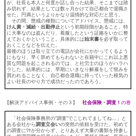
が、社長も本人と何度か話し合った結果、そこまでは踏
み切れず、結果としては数ヶ月かけて自己都合で退職さ
せた。円満というよりかなり温情的な対応だと思う。
その間、懲戒の種類についてアドバイス。懲戒には、
けん責・減給・出勤停止
という初期段階があること。特
に大事なのは盗んだり、着服したという証拠をいかに整
えておくかということ。具体的には
始末書
を必ず取って
おくことなどを伝えた。
最後のほうは取り立ての電話が会社にかかってくるよう
にもなり、早く辞めてもらわないと在籍中にこれ以上悪
質な問題を起こされるのでは、と社労士のほうがハラハ
ラした。結果的には、早期にいきなり解雇をして恨みを
買われることなく、自己都合退職に持っていった根気の
よい社長のやり方で成功だったのであろう。
【解決アドバイス事例・その３】
社会保険・調査！
の巻
「社会保険事務所の“調査”でこじれてましてね…」と
ある会社から
調査立会い
の突然の依頼を受けた。初めて
の調査にﾜｹが分からず、とりあえず大量の書類を持参し