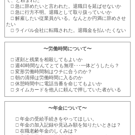
て、と頼まれた
□ 急に辞めたいと言われた。退職日を延ばせないか
□ 急に行方不明。退職として取り扱っていいか
□ 解雇したい従業員がいる。なんとか円満に辞めさせ
たい
□ ライバル会社に転職された。退職金を払いたくない
〜労働時間について〜
□ 遅刻と残業を相殺してもよいか
□ 週40時間なんてとても無理･･･一体どうしたら？
□ 変形労働時間制はウチに合うのか？
□ 朝の清掃は労働時間に入るのか
□ 休憩時間中に電話当番を命じてもよいか
□ タイムカードを他人に頼んで押していた者がいる
〜年金について〜
□ 年金の受給手続きをやってほしい。
□ 年金の加入記録や見込み額を知りたいときは？
□ 在職老齢年金のしくみは？