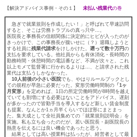
【解決アドバイス事例・その１】
未払い残業代
の巻
急ぎで就業規則を作成したい！」と呼ばれて早速訪問
すると、そこは労務トラブルの真っ只中…。
医院長と事務長の信頼関係に決定的にヒビが入ったのが
きっかけで、この事務長が腹いせに（？）退職しようと
する社員に
残業代請求
をけしかけた。
遡って数十万円
の
支払を要求している。他社員からも有休消化・長時間の
勤務時間・休憩時間の電話番など、不満が次々と。これ
以上モメて監督署に行かれるよりは…、と請求された残
業代は支払うしかなかった。
10人前後の小さい医院
でも、やはりルールブックとし
ての規程が早急に必要だった。変形労働時間制の
「1ヶ
月変形」
を定めれば、1日の所定労働時間が8時間を越え
ていても割増にする必要はないことをアドバイス。遅刻
が多かったので皆勤手当を導入するなど新しい賃金制度
も提案。なんとか1ヵ月半くらいでほぼ形にまとまっ
た。集大成として全社員集めての「就業規則説明会」を
実施。私も立ち会ったのだが、若い医院長・副医院長の
熱意を伝えるには良い機会であったと思う。
結果としては高い授業料は払ったが、経営者として最