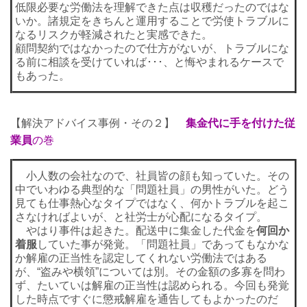
低限必要な労働法を理解できた点は収穫だったのではな
いか。諸規定をきちんと運用することで労使トラブルに
なるリスクが軽減されたと実感できた。
顧問契約ではなかったので仕方がないが、トラブルにな
る前に相談を受けていれば･･･、と悔やまれるケースで
もあった。
【解決アドバイス事例・その２】
集金代に手を付けた従
業員
の巻
小人数の会社なので、社員皆の顔も知っていた。その
中でいわゆる典型的な「問題社員」の男性がいた。どう
見ても仕事熱心なタイプではなく、何かトラブルを起こ
さなければよいが、と社労士が心配になるタイプ。
やはり事件は起きた。配送中に集金した代金を
何回か
着服
していた事が発覚。「問題社員」であってもなかな
か解雇の正当性を認定してくれない労働法ではある
が、“盗みや横領”については別。その金額の多寡を問わ
ず、たいていは解雇の正当性は認められる。今回も発覚
した時点ですぐに懲戒解雇を通告してもよかったのだ