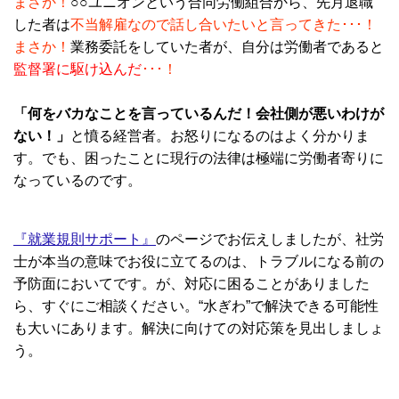
まさか！
○○ユニオンという合同労働組合から、先月退職
した者は
不当解雇なので話し合いたいと言ってきた･･･！
まさか！
業務委託をしていた者が、自分は労働者であると
監督署に駆け込んだ
･･･！
「何をバカなことを言っているんだ！会社側が悪いわけが
ない！」
と憤る経営者。お怒りになるのはよく分かりま
す。でも、困ったことに現行の法律は極端に労働者寄りに
なっているのです。
『就業規則サポート』
のページでお伝えしましたが、社労
士が本当の意味でお役に立てるのは、トラブルになる前の
予防面においてです。が、対応に困ることがありました
ら、すぐにご相談ください。“水ぎわ”で解決できる可能性
も大いにあります。解決に向けての対応策を見出しましょ
う。