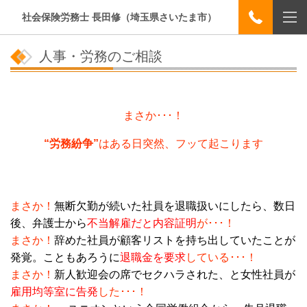
社会保険労務士 長田修（埼玉県さいたま市）
人事・労務のご相談
まさか･･･！
“労務紛争”
はある日突然、フッて起こります
まさか！
無断欠勤が続いた社員を退職扱いにしたら、数日
後、弁護士から
不当解雇だと内容証明
が･･･！
まさか！
辞めた社員が顧客リストを持ち出していたことが
発覚。こともあろうに
退職金を要求
している･･･！
まさか！
新人歓迎会の席でセクハラされた、と女性社員が
雇用均等室に告発
した･･･！