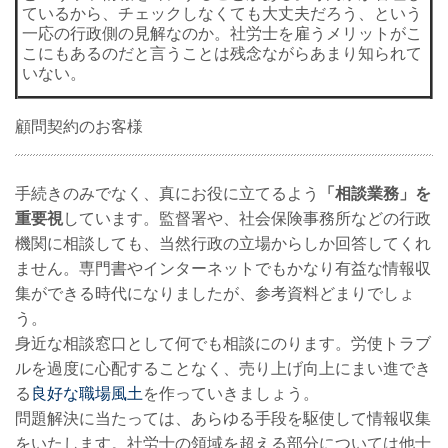
ているから、チェックしなくても大丈夫だろう、という
一応の行政側の見解なのか。社労士を雇うメリットがこ
こにもあるのだと言うことは残念ながらあまり知られて
いない。
顧問契約のお客様
手続きのみでなく、真にお役に立てるよう
「相談業務」を
重要視
しています。監督署や、社会保険事務所などの行政
機関に相談しても、当然行政の立場からしか回答してくれ
ません。専門書やインターネットでもかなり有益な情報収
集ができる時代になりましたが、参考資料どまりでしょ
う。
身近な相談窓口として何でも相談にのります。労使トラブ
ルを過度に心配することなく、売り上げ向上にまい進でき
る
良好な職場風土
を作っていきましょう。
問題解決に当たっては、あらゆる手段を駆使して情報収集
をいたします。社労士の領域を超える部分については他士