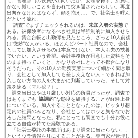
て、管理部門の役員が出向いたが、要領を得ず、所員に
かなり厳しいことを言われて突き返されたらしい。再度
出向かなければならず、頭を抱え…、で、社労士を呼ん
だという流れ。
“調査”でまずチェックされるのは、
未加入者の実態
で
ある。被保険者になるべき社員は半強制的に加入させら
れる。賃金台帳と出勤簿を見たところ、ざっと10人前後
は“微妙”な人がいる。ほとんどパート社員なので、会社
としては加入させるのは本意ではない。本人も夫の扶養
でいたい、という希望。会計事務所が用意した資料をそ
のまま持っていくと、かなり会社にとって不都合になり
そうだった。その10人の勤務実態について細かく聞き取
り、会社として加入しても差し支えない人・できれば加
入しない方向の人を大まかに判断していった。そして対
策を練る
（マル秘？）
。
調査当日はやはり厳しい対応の所員だったが、調査で
はあくまでも
“協調的”
な態度を維持することが経験上身
についている。加入することとなったのは、ピッタリ想
定内の社員のみとなり、会社としてはホッと胸をなでお
ろした結果となった。私にとっても調査でも十分お役に
立てる自信が持てた経験である。
「社労士委託の事業所はあまり調査に当たらない」、
というウラ情報を耳にすることがある。専門家が管理し