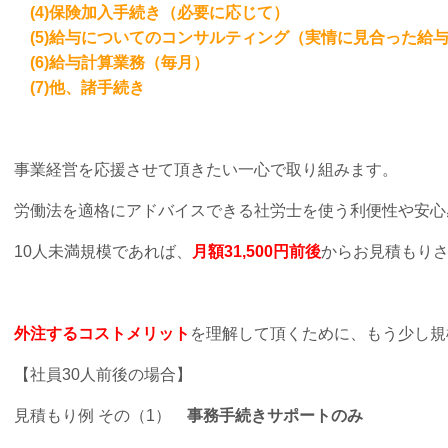
(4)保険加入手続き（必要に応じて）
(5)給与についてのコンサルティング（実情に見合った給
(6)給与計算業務（毎月）
(7)他、諸手続き
事業経営を応援させて頂きたい一心で取り組みます。
労働法を適格にアドバイスできる社労士を使う利便性や安心
10人未満規模であれば、
月額31,500円前後
からお見積もり
外注するコストメリット
を理解して頂くために、もう少し規
【社員30人前後の場合】
見積もり例 その（1）
事務手続きサポートのみ