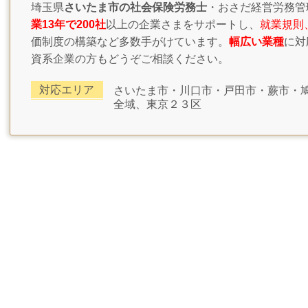
埼玉県
さいたま市の社会保険労務士
・おさだ経営労務管
業13年で200社
以上の企業さまをサポートし、
就業規則
価制度の構築など多数手がけています。
幅広い業種
に対
資系企業の方もどうぞご相談ください。
対応エリア
さいたま市・川口市・戸田市・蕨市・
全域、東京２３区