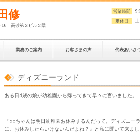
田修
9:
営業時間
土
定休日
0-16 高砂第３ビル２階
業務のご案内
お客さまの声
代表あいさ
ディズニーランド
ある日4歳の娘が幼稚園から帰ってきて早々に言いました。
『○○ちゃんは明日幼稚園お休みするんだって。ディズニー
に、お休みしたらいけないんだよね？』と私に聞いて来まし