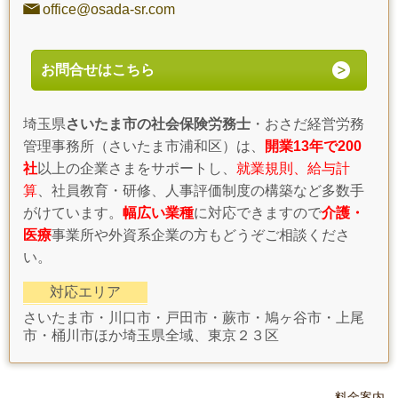
office@osada-sr.com
お問合せはこちら
埼玉県
さいたま市の社会保険労務士
・おさだ経営労務
管理事務所（さいたま市浦和区）は、
開業13年で200
社
以上の企業さまをサポートし、
就業規則、給与計
算
、社員教育・研修、人事評価制度の構築など多数手
がけています。
幅広い業種
に対応できますので
介護・
医療
事業所や外資系企業の方もどうぞご相談くださ
い。
対応エリア
さいたま市・川口市・戸田市・蕨市・鳩ヶ谷市・上尾
市・桶川市ほか埼玉県全域、東京２３区
料金案内