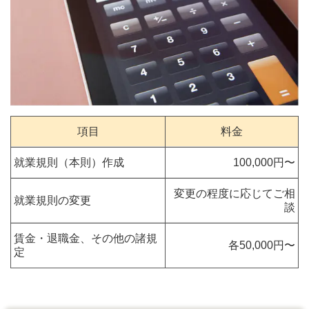
項目
料金
就業規則（本則）作成
100,000円〜
変更の程度に応じてご相
就業規則の変更
談
賃金・退職金、その他の諸規
各50,000円〜
定