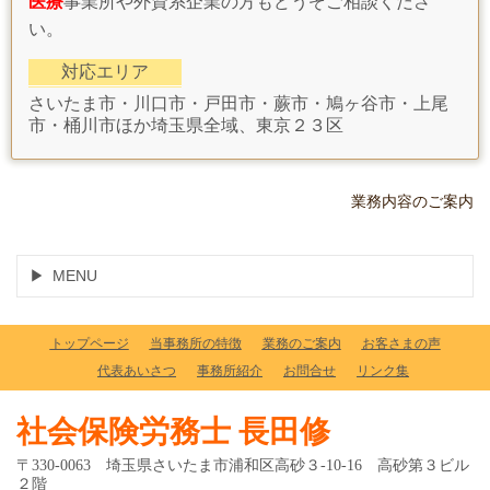
医療
事業所や外資系企業の方もどうぞご相談くださ
い。
対応エリア
さいたま市・川口市・戸田市・蕨市・鳩ヶ谷市・上尾
市・桶川市ほか埼玉県全域、東京２３区
業務内容のご案内
MENU
トップページ
当事務所の特徴
業務のご案内
お客さまの声
代表あいさつ
事務所紹介
お問合せ
リンク集
社会保険労務士 長田修
〒330-0063 埼玉県さいたま市浦和区高砂３-10-16 高砂第３ビル
２階