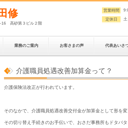
田修
9:
営業時間
土
定休日
0-16 高砂第３ビル２階
業務のご案内
お客さまの声
代表あいさ
介護職員処遇改善加算金って？
介護保険法改正が行われています。
そのなかで、介護職員処遇改善交付金が加算金として形を変
その切り替え手続きのお手伝いで、おさだ事務所もドタバタ