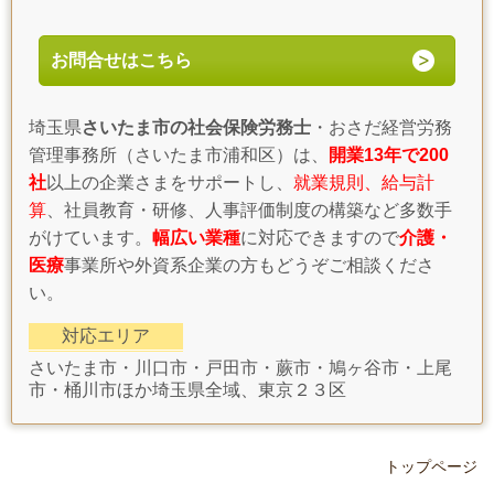
お問合せはこちら
埼玉県
さいたま市の社会保険労務士
・おさだ経営労務
管理事務所（さいたま市浦和区）は、
開業13年で200
社
以上の企業さまをサポートし、
就業規則、給与計
算
、社員教育・研修、人事評価制度の構築など多数手
がけています。
幅広い業種
に対応できますので
介護・
医療
事業所や外資系企業の方もどうぞご相談くださ
い。
対応エリア
さいたま市・川口市・戸田市・蕨市・鳩ヶ谷市・上尾
市・桶川市ほか埼玉県全域、東京２３区
トップページ