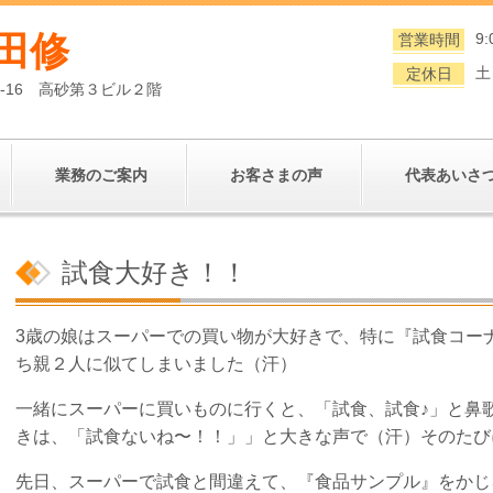
田修
9:
営業時間
土
定休日
0-16 高砂第３ビル２階
業務のご案内
お客さまの声
代表あいさ
試食大好き！！
3歳の娘はスーパーでの買い物が大好きで、特に『試食コー
ち親２人に似てしまいました（汗）
一緒にスーパーに買いものに行くと、「試食、試食♪」と鼻
きは、「試食ないね〜！！」」と大きな声で（汗）そのたび
先日、スーパーで試食と間違えて、『食品サンプル』をかじ