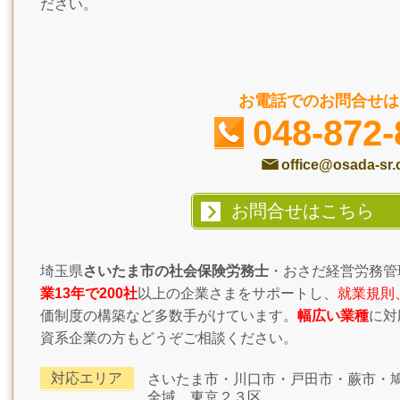
ださい。
お電話でのお問合せは
048-872-
office@osada-sr
お問合せはこちら
埼玉県
さいたま市の社会保険労務士
・おさだ経営労務管
業13年で200社
以上の企業さまをサポートし、
就業規則
価制度の構築など多数手がけています。
幅広い業種
に対
資系企業の方もどうぞご相談ください。
対応エリア
さいたま市・川口市・戸田市・蕨市・
全域、東京２３区